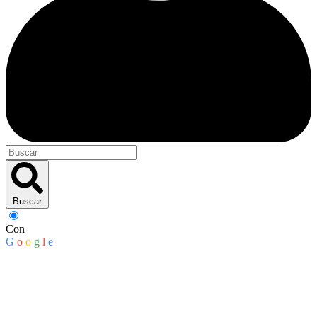
Buscar
Con
G
o
o
g
l
e