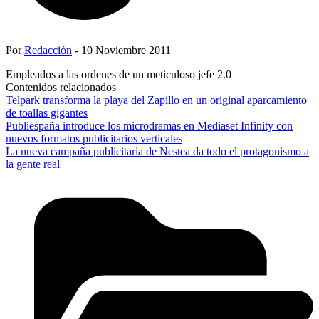
Por
Redacción
- 10 Noviembre 2011
Empleados a las ordenes de un meticuloso jefe 2.0
Contenidos relacionados
Telpark transforma la playa del Zapillo en un original aparcamiento
de toallas gigantes
Publiespaña introduce los microdramas en Mediaset Infinity con
nuevos formatos publicitarios verticales
La nueva campaña publicitaria de Nestea da todo el protagonismo a
la gente real