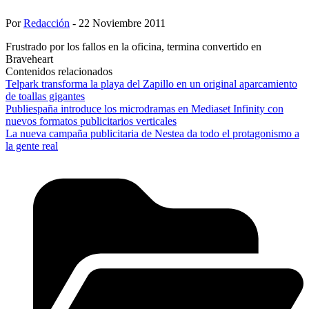
Por
Redacción
- 22 Noviembre 2011
Frustrado por los fallos en la oficina, termina convertido en
Braveheart
Contenidos relacionados
Telpark transforma la playa del Zapillo en un original aparcamiento
de toallas gigantes
Publiespaña introduce los microdramas en Mediaset Infinity con
nuevos formatos publicitarios verticales
La nueva campaña publicitaria de Nestea da todo el protagonismo a
la gente real