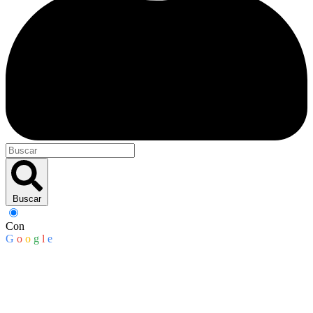
Buscar
Con
G
o
o
g
l
e