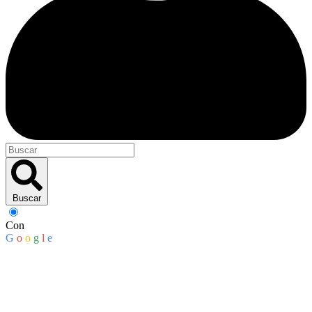
Buscar
Con
G
o
o
g
l
e