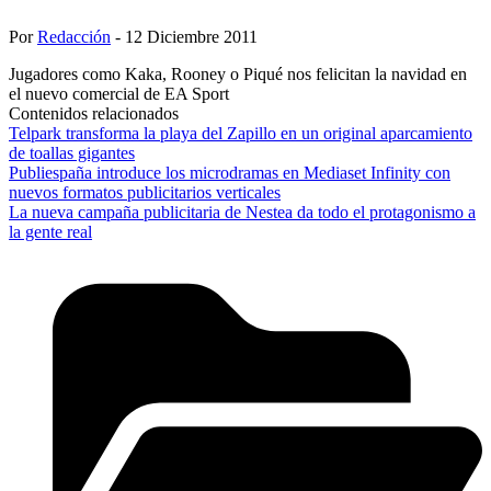
Por
Redacción
- 12 Diciembre 2011
Jugadores como Kaka, Rooney o Piqué nos felicitan la navidad en
el nuevo comercial de EA Sport
Contenidos relacionados
Telpark transforma la playa del Zapillo en un original aparcamiento
de toallas gigantes
Publiespaña introduce los microdramas en Mediaset Infinity con
nuevos formatos publicitarios verticales
La nueva campaña publicitaria de Nestea da todo el protagonismo a
la gente real