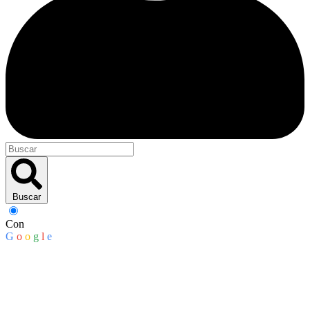
Buscar
Con
G
o
o
g
l
e