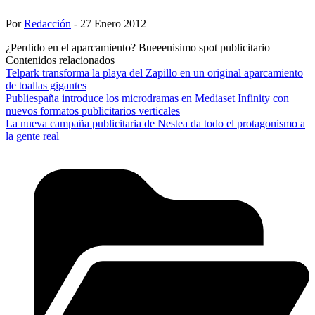
Por
Redacción
- 27 Enero 2012
¿Perdido en el aparcamiento? Bueeenisimo spot publicitario
Contenidos relacionados
Telpark transforma la playa del Zapillo en un original aparcamiento
de toallas gigantes
Publiespaña introduce los microdramas en Mediaset Infinity con
nuevos formatos publicitarios verticales
La nueva campaña publicitaria de Nestea da todo el protagonismo a
la gente real