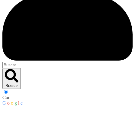
Buscar
Con
G
o
o
g
l
e