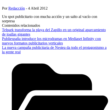
Por
Redacción
- 4 Abril 2012
Un spot publicitario con mucha acción y un salto al vacío con
sorpresa
Contenidos relacionados
Telpark transforma la playa del Zapillo en un original aparcamiento
de toallas gigantes
Publiespaña introduce los microdramas en Mediaset Infinity con
nuevos formatos publicitarios verticales
La nueva campaña publicitaria de Nestea da todo el protagonismo a
la gente real