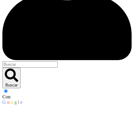
Buscar
Con
G
o
o
g
l
e