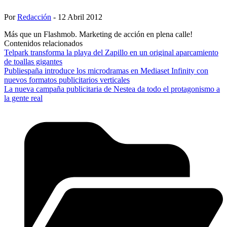
Por
Redacción
- 12 Abril 2012
Más que un Flashmob. Marketing de acción en plena calle!
Contenidos relacionados
Telpark transforma la playa del Zapillo en un original aparcamiento
de toallas gigantes
Publiespaña introduce los microdramas en Mediaset Infinity con
nuevos formatos publicitarios verticales
La nueva campaña publicitaria de Nestea da todo el protagonismo a
la gente real