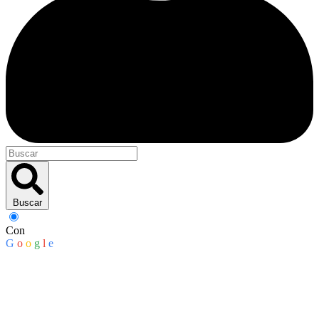
Buscar
Con
G
o
o
g
l
e