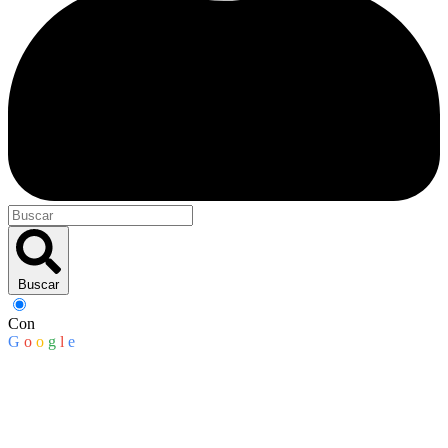
Buscar
Con
G
o
o
g
l
e