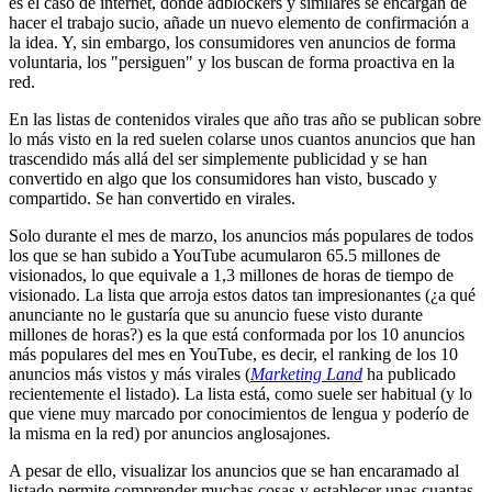
es el caso de internet, donde adblockers y similares se encargan de
hacer el trabajo sucio, añade un nuevo elemento de confirmación a
la idea. Y, sin embargo, los consumidores ven anuncios de forma
voluntaria, los "persiguen" y los buscan de forma proactiva en la
red.
En las listas de contenidos virales que año tras año se publican sobre
lo más visto en la red suelen colarse unos cuantos anuncios que han
trascendido más allá del ser simplemente publicidad y se han
convertido en algo que los consumidores han visto, buscado y
compartido. Se han convertido en virales.
Solo durante el mes de marzo, los anuncios más populares de todos
los que se han subido a YouTube acumularon 65.5 millones de
visionados, lo que equivale a 1,3 millones de horas de tiempo de
visionado. La lista que arroja estos datos tan impresionantes (¿a qué
anunciante no le gustaría que su anuncio fuese visto durante
millones de horas?) es la que está conformada por los 10 anuncios
más populares del mes en YouTube, es decir, el ranking de los 10
anuncios más vistos y más virales (
Marketing Land
ha publicado
recientemente el listado). La lista está, como suele ser habitual (y lo
que viene muy marcado por conocimientos de lengua y poderío de
la misma en la red) por anuncios anglosajones.
A pesar de ello, visualizar los anuncios que se han encaramado al
listado permite comprender muchas cosas y establecer unas cuantas