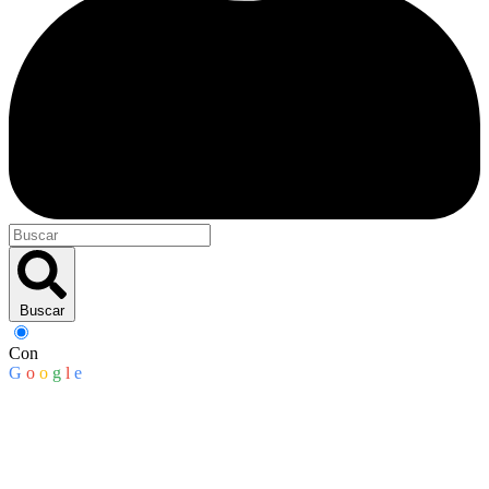
Buscar
Con
G
o
o
g
l
e