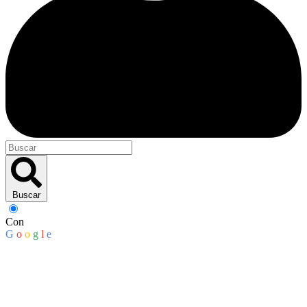
Buscar
Con
G
o
o
g
l
e