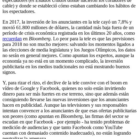
espectadores (es Estados Unidos donde nacieron los cortadores de
cable) y donde se estableció cómo estaban cambiando los hábitos de
los espectadores.
En 2017, la inversión de los anunciantes en la tele cayó un 7,8% y
movió 61.800 millones de dólares, la cantidad más baja fuera de un
período de crisis económica registrada en los últimos 20 años, como
recuerdan
en
Bloomberg
. Lo peor para la tele es que las previsiones
para 2018 no son mucho mejores: salvando los momentos ligados a
las elecciones de media legislatura y los Juegos Olímpicos, los datos
no serán en general mejores. Como apuntan los expertos, aunque la
economía ya no está en un momento complicado, la inversión
publicitaria en los medios tradicionales no está mostrando buenos
signos.
Y, para rizar el rizo, el declive de la tele convive con el boom en
vídeo de Google y Facebook, quienes no solo están invirtiendo
dinero para ser más fuertes en ese terreno, sino que además están
consiguiendo llevarse las nuevas inversiones que los anunciantes
hacen en publicidad. Aunque las televisiones y sus responsables
intentan convencer a los anunciantes de que esas ofertas publicitarias
son peores (como apuntan en
Bloomberg
, las firmas del sector se
escudan en que Facebook - por ejemplo - ha tenido problemas de
medición de audiencias y que tanto Facebook como YouTube
cuentan con demasiado contenido inadecuado), no están logrando
neutralizar la amenaza.