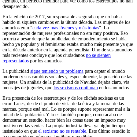
ejemplo, un perfecto medidor para ver cómo los estereotipos no han
desaparecido.
En la edición de 2017, su responsable aseguraba que no había
habido ni siquiera cambios en la última década. Las mujeres de los
anuncios eran "
cada vez más jóvenes y más tontas
". La
representación de mujeres profesionales no era muy positiva. Eso
ocurría a pesar de que la publicidad de empoderamiento se había
hecho ya popular y el feminismo estaba mucho más presente ya que
en la década anterior en la agenda generalista. Uno de sus anuncios
más recientes concluye que los ciudadanos
no se sienten
representados
por los anuncios.
La publicidad
sigue teniendo un problema
para captar el mundo
moderno y sus cambios sociales y, especialmente, la posición de las
mujeres. Un análisis de la publicidad de Navidad dejaba claro, vía
mensajes de juguetes, que
los sexismos continúan
en los anuncios.
Esta presencia de los estereotipos y de los clichés sexistas es un
error. Lo es, desde el punto de vista de la ética y la moral de las
marcas, porque está mal. Lo es porque supone representar mal a la
mitad de la población. Y lo es también porque, como acaba de
demostrar un estudio, hacer bien las cosas tiene un impacto muy
positivo en las ventas. La propia industria lleva ya algún tiempo
insistiendo en que
el sexismo no es rentable
. Este último estudio lo
ha convertido en números tangibles y medibles.