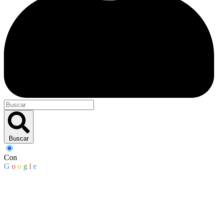
Buscar
Con
G
o
o
g
l
e