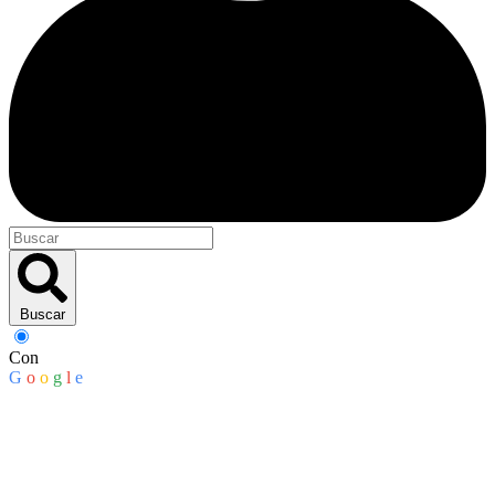
Buscar
Con
G
o
o
g
l
e