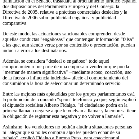
tramitación en el Senado, trasladará al ordenamiento jurídico español
dos disposiciones del Parlamento Europeo y del Consejo: la
Directiva de 2005, relativa a prácticas comerciales desleales y la
Directiva de 2006 sobre publicidad engañosa y publicidad
comparativa.
De este modo, las actuaciones sancionables comprenden desde
aquellas conductas "engañosas" que contengan información "falsa"
a las que, aun siendo veraz por su contenido o presentación, puedan
inducir a error a los destinatarios.
Además, se considera "desleal o engañoso" todo aquel
comportamiento por parte de una empresa o vendedor que pueda
"mermar de manera significativa" --mediante acoso, coacción, uso
de la fuerza o influencia indebida-- afecte al comportamiento del
consumidor a la hora de seleccionar un determinado servicio.
Entre las mejoras más aplaudidas por los grupos parlamentarios está
la prohibición del conocido "spam" telefónico ya que, según explicó
el diputado socialista Alberto Fidalgo, "el ciudadano podrá en la
primera llamada negarse a que le vuelvan a llamar y la empresa tiene
la obligación de registrar esta negativa y no volver a llamarle".
Asimismo, los vendedores no podrán aludir a situaciones personas
ni "alegar que si no les compran algo les pueden echar de su
trabajo", explicó Fidalgo a Europa Press, para coaccionar al