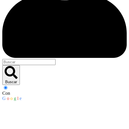
Buscar
Con
G
o
o
g
l
e