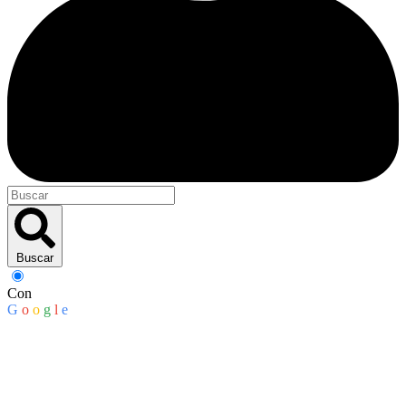
Buscar
Con
G
o
o
g
l
e