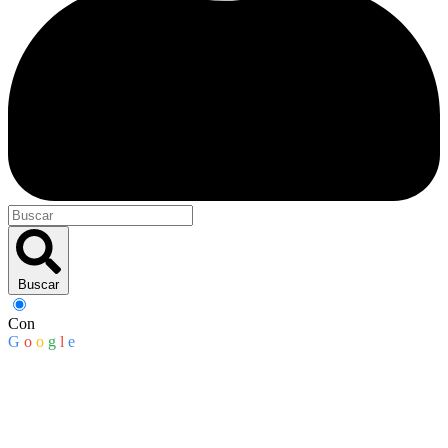
Buscar
Con
G
o
o
g
l
e