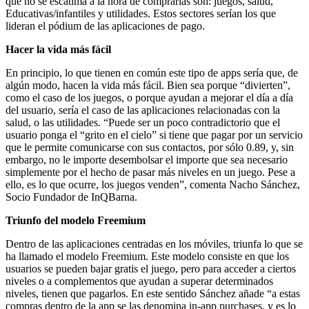
que no se escatima a la hora de comprarlas son: juegos, salud,
Educativas/infantiles y utilidades. Estos sectores serían los que
lideran el pódium de las aplicaciones de pago.
Hacer la vida más fácil
En principio, lo que tienen en común este tipo de apps sería que, de
algún modo, hacen la vida más fácil. Bien sea porque “divierten”,
como el caso de los juegos, o porque ayudan a mejorar el día a día
del usuario, sería el caso de las aplicaciones relacionadas con la
salud, o las utilidades. “Puede ser un poco contradictorio que el
usuario ponga el “grito en el cielo” si tiene que pagar por un servicio
que le permite comunicarse con sus contactos, por sólo 0.89, y, sin
embargo, no le importe desembolsar el importe que sea necesario
simplemente por el hecho de pasar más niveles en un juego. Pese a
ello, es lo que ocurre, los juegos venden”, comenta Nacho Sánchez,
Socio Fundador de InQBarna.
Triunfo del modelo Freemium
Dentro de las aplicaciones centradas en los móviles, triunfa lo que se
ha llamado el modelo Freemium. Este modelo consiste en que los
usuarios se pueden bajar gratis el juego, pero para acceder a ciertos
niveles o a complementos que ayudan a superar determinados
niveles, tienen que pagarlos. En este sentido Sánchez añade “a estas
compras dentro de la app se las denomina in-app purchases, y es lo