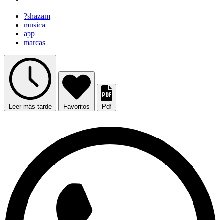
?shazam
musica
app
marcas
Leer más tarde
Favoritos
Pdf