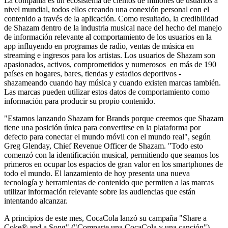
La compañía es un ecosistema de cientos de millones de usuarios a
nivel mundial, todos ellos creando una conexión personal con el
contenido a través de la aplicación. Como resultado, la credibilidad
de Shazam dentro de la industria musical nace del hecho del manejo
de información relevante al comportamiento de los usuarios en la
app influyendo en programas de radio, ventas de música en
streaming e ingresos para los artistas. Los usuarios de Shazam son
apasionados, activos, comprometidos y numerosos ­ en más de 190
países en hogares, bares, tiendas y estadios deportivos -
shazameando cuando hay música y cuando existen marcas también.
Las marcas pueden utilizar estos datos de comportamiento como
información para producir su propio contenido.
"Estamos lanzando Shazam for Brands porque creemos que Shazam
tiene una posición única para convertirse en la plataforma por
defecto para conectar el mundo móvil con el mundo real", según
Greg Glenday, Chief Revenue Officer de Shazam. "Todo esto
comenzó con la identificación musical, permitiendo que seamos los
primeros en ocupar los espacios de gran valor en los smartphones de
todo el mundo. El lanzamiento de hoy presenta una nueva
tecnología y herramientas de contenido que permiten a las marcas
utilizar información relevante sobre las audiencias que están
intentando alcanzar.
A principios de este mes, Coca­Cola lanzó su campaña "Share a
Coke® and a Song" ("Comparte una Coca­Cola y una canción"),