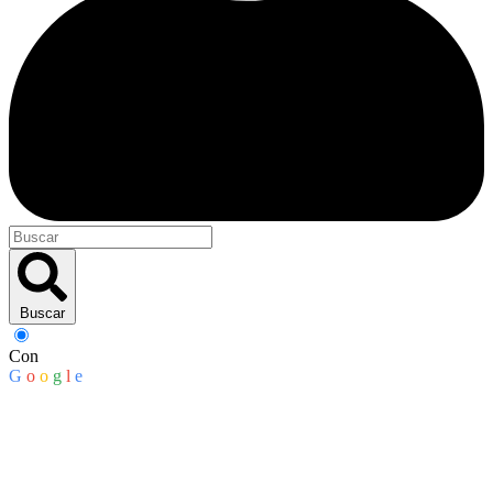
Buscar
Con
G
o
o
g
l
e