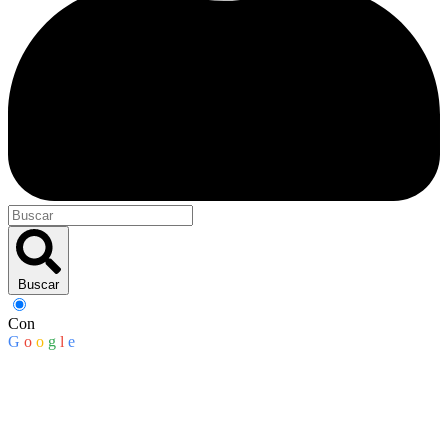
Buscar
Con
G
o
o
g
l
e