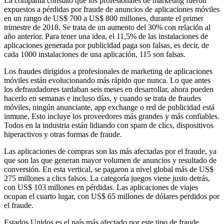
La compañía constató que los profesionales de marketing fueron
expuestos a pérdidas por fraude de anuncios de aplicaciones móviles
en un rango de US$ 700 a US$ 800 millones, durante el primer
trimestre de 2018. Se trata de un aumento del 30% con relación al
año anterior. Para tener una idea, el 11,5% de las instalaciones de
aplicaciones generada por publicidad paga son falsas, es decir, de
cada 1000 instalaciones de una aplicación, 115 son falsas.
Los fraudes dirigidos a profesionales de marketing de aplicaciones
móviles están evolucionando más rápido que nunca. Lo que antes
los defraudadores tardaban seis meses en desarrollar, ahora pueden
hacerlo en semanas e incluso días, y cuando se trata de fraudes
móviles, ningún anunciante, app exchange o red de publicidad está
inmune. Esto incluye los proveedores más grandes y más confiables.
Todos en la industria están lidiando con spam de clics, dispositivos
hiperactivos y otras formas de fraude.
Las aplicaciones de compras son las más afectadas por el fraude, ya
que son las que generan mayor volumen de anuncios y resultado de
conversión. En esta vertical, se pagaron a nivel global más de US$
275 millones a clics falsos. La categoría juegos viene justo detrás,
con US$ 103 millones en pérdidas. Las aplicaciones de viajes
ocupan el cuarto lugar, con US$ 65 millones de dólares perdidos por
el fraude.
Estados Unidos es el país más afectado por este tipo de fraude,