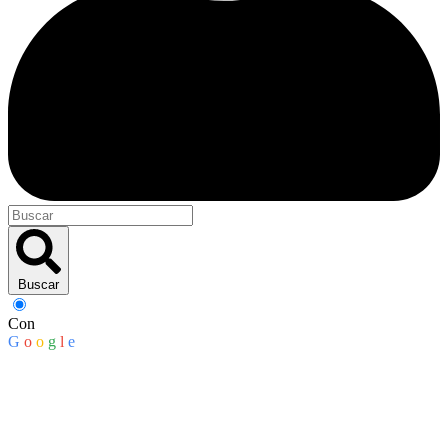
Buscar
Con
G
o
o
g
l
e