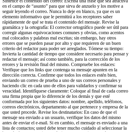
Sintetice el contenido del correo: Escriba una frase que sea atractiva
en el campo de “asunto” para que sirva de anzuelo y los motive a
seguir leyendo el correo. Nunca lo deje en blanco, ya que es un
elemento informativo que le permitirá a los receptores saber
rápidamente de qué se trata el contenido del mensaje. Revise la
gramática y la ortografía: El corrector ortográfico puede ser útil para
corregir algunas equivocaciones comunes y obvias, como acentos
mal colocados y palabras mal escritas; sin embargo, hay otros
errores que se pueden pasar por alto y que requieren de un buen
criterio del redactor para poder ser arreglados. Tómese su tiempo:
Invierta la cantidad de tiempo que considere necesario para pensar y
redactar el mensaje; así como también, para la corrección de los
errores y la revisión final del mismo. Compruebe los enlaces:
Verifique que los links que contenga su mensaje apunten en la
dirección correcta. Confirme que todos los enlaces estén bien,
enviando un correo de prueba a uno de sus correos personales y
haciendo clic en cada uno de ellos para validarlos y confirmar su
veracidad. Identifíquese claramente: Coloque al final de cada correo
una firma propia que lo diferencie de los demás y que esté
conformada por los siguientes datos: nombre, apellido, teléfonos,
correos electrónicos, departamento al que pertenece y empresa de la
que usted procede. Revise los destinatarios: En caso de que el
mensaje sea enviado a un usuario, verifique los datos del mismo
antes de enviar el e-mail. Si en cambio, el mensaje es enviado a una
lista de contactos; usted debe tener mucho cuidado al seleccionar la