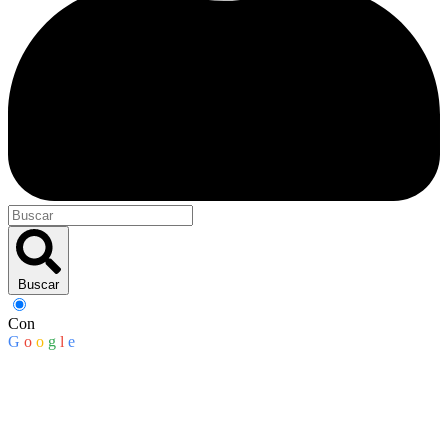
Buscar
Con
G
o
o
g
l
e