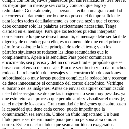
cumpla con los objetivos planteados por sus realizadores: Sea breve:
Es mejor que un mensaje sea corto y conciso; que largo y
redundante. Generalmente, las personas reciben una gran cantidad
de correos diariamente; por lo que no poseen el tiempo suficiente
para leerlos todos detalladamente, es por esta razón que el correo
debe contener sólo las palabras estrictamente necesarias. Tenga
claridad en el mensaje: Para que los lectores puedan interpretar
correctamente lo que se desea transmitir, el mensaje debe ser fácil de
digerir y de entender; para ello, es recomendable que en el primer
párrafo se coloque la idea principal de todo el texto; y en los
párrafos siguientes se redacten las ideas secundarias que lo
complementen. Apele a la sencillez: Para poder comunicarse
eficazmente, sea preciso y defina con exactitud el propósito que se
busca con el envío del mensaje. Procure ser directo y no dar muchos
rodeos. La reiteración de mensajes y la construcción de oraciones
subordinadas o muy largas pueden complicar la redacción y recargar
de datos innecesarios el contenido del correo electrónico. Verifique
el tamaño de las imágenes: Antes de enviar cualquier comunicación
usted debe asegurarse de que las imágenes no sean muy pesadas; ya
que esto retrasa el proceso que permite abrir y visualizar el mensaje,
en el mejor de los casos. Gran cantidad de imágenes que sobrepasen
la capacidad que tiene cada correo, puede impedir que la
comunicación sea enviada. Utilice un título impactante: Un buen
título puede ser determinante para que una persona abra o no su
correo. Evite redactar títulos que sean aburridos o exagerados.