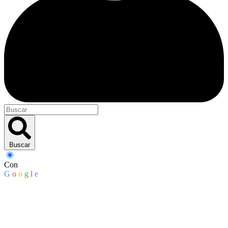
Buscar
Con
G
o
o
g
l
e