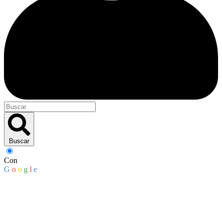
Buscar
Con
G
o
o
g
l
e