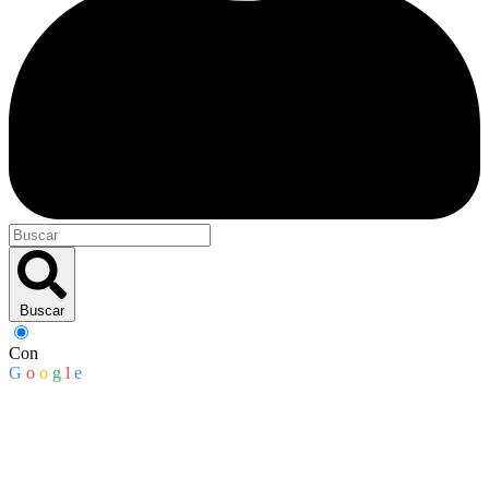
Buscar
Con
G
o
o
g
l
e