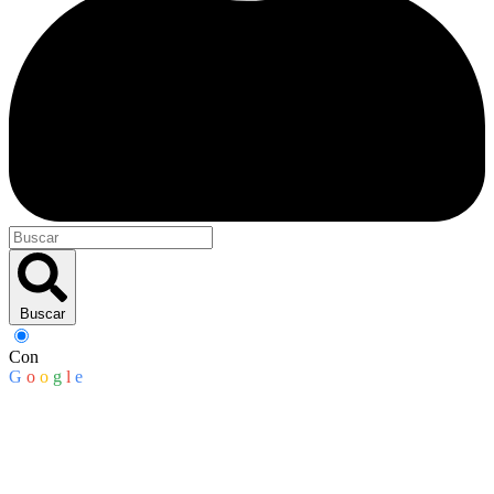
Buscar
Con
G
o
o
g
l
e