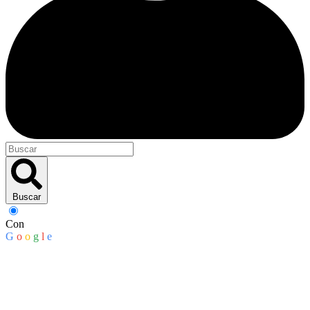
Buscar
Con
G
o
o
g
l
e