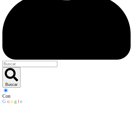
Buscar
Con
G
o
o
g
l
e