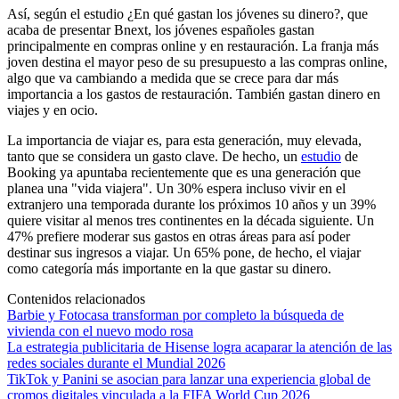
Así, según el estudio ¿En qué gastan los jóvenes su dinero?, que
acaba de presentar Bnext, los jóvenes españoles gastan
principalmente en compras online y en restauración. La franja más
joven destina el mayor peso de su presupuesto a las compras online,
algo que va cambiando a medida que se crece para dar más
importancia a los gastos de restauración. También gastan dinero en
viajes y en ocio.
La importancia de viajar es, para esta generación, muy elevada,
tanto que se considera un gasto clave. De hecho, un
estudio
de
Booking ya apuntaba recientemente que es una generación que
planea una "vida viajera". Un 30% espera incluso vivir en el
extranjero una temporada durante los próximos 10 años y un 39%
quiere visitar al menos tres continentes en la década siguiente. Un
47% prefiere moderar sus gastos en otras áreas para así poder
destinar sus ingresos a viajar. Un 65% pone, de hecho, el viajar
como categoría más importante en la que gastar su dinero.
Contenidos relacionados
Barbie y Fotocasa transforman por completo la búsqueda de
vivienda con el nuevo modo rosa
La estrategia publicitaria de Hisense logra acaparar la atención de las
redes sociales durante el Mundial 2026
TikTok y Panini se asocian para lanzar una experiencia global de
cromos digitales vinculada a la FIFA World Cup 2026