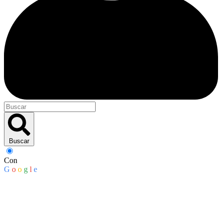
Buscar
Con
G
o
o
g
l
e