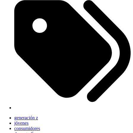
generación z
jóvenes
consumidores