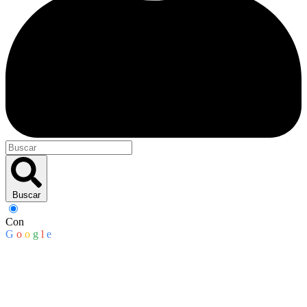
Buscar
Con
G
o
o
g
l
e