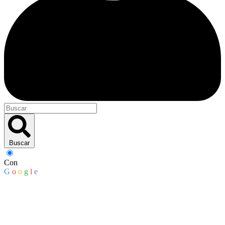
Buscar
Con
G
o
o
g
l
e