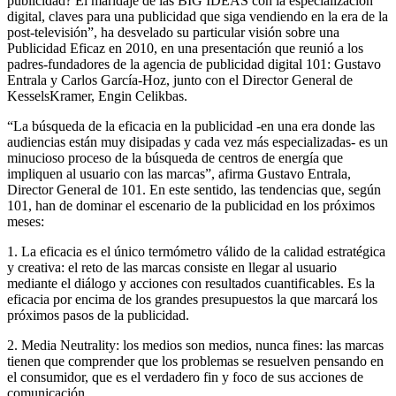
publicidad? El maridaje de las BIG IDEAS con la especialización
digital, claves para una publicidad que siga vendiendo en la era de la
post-televisión”, ha desvelado su particular visión sobre una
Publicidad Eficaz en 2010, en una presentación que reunió a los
padres-fundadores de la agencia de publicidad digital 101: Gustavo
Entrala y Carlos García-Hoz, junto con el Director General de
KesselsKramer, Engin Celikbas.
“La búsqueda de la eficacia en la publicidad -en una era donde las
audiencias están muy disipadas y cada vez más especializadas- es un
minucioso proceso de la búsqueda de centros de energía que
impliquen al usuario con las marcas”, afirma Gustavo Entrala,
Director General de 101. En este sentido, las tendencias que, según
101, han de dominar el escenario de la publicidad en los próximos
meses:
1. La eficacia es el único termómetro válido de la calidad estratégica
y creativa: el reto de las marcas consiste en llegar al usuario
mediante el diálogo y acciones con resultados cuantificables. Es la
eficacia por encima de los grandes presupuestos la que marcará los
próximos pasos de la publicidad.
2. Media Neutrality: los medios son medios, nunca fines: las marcas
tienen que comprender que los problemas se resuelven pensando en
el consumidor, que es el verdadero fin y foco de sus acciones de
comunicación.