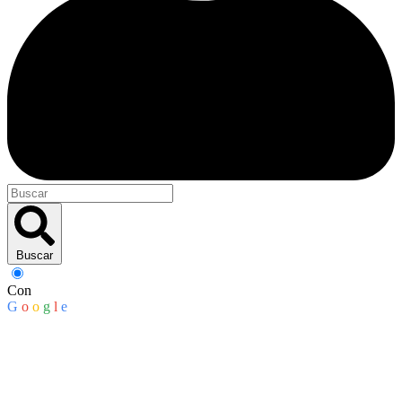
Buscar
Con
G
o
o
g
l
e