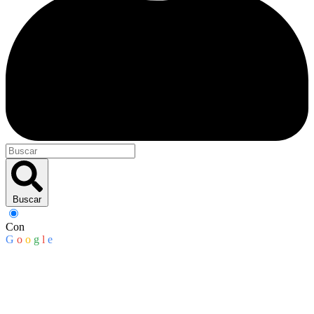
Buscar
Con
G
o
o
g
l
e