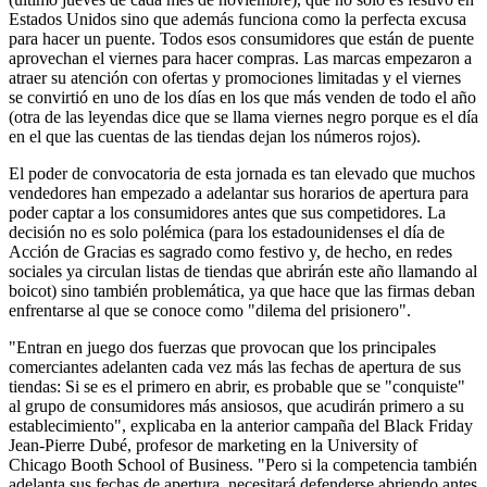
Estados Unidos sino que además funciona como la perfecta excusa
para hacer un puente. Todos esos consumidores que están de puente
aprovechan el viernes para hacer compras. Las marcas empezaron a
atraer su atención con ofertas y promociones limitadas y el viernes
se convirtió en uno de los días en los que más venden de todo el año
(otra de las leyendas dice que se llama viernes negro porque es el día
en el que las cuentas de las tiendas dejan los números rojos).
El poder de convocatoria de esta jornada es tan elevado que muchos
vendedores han empezado a adelantar sus horarios de apertura para
poder captar a los consumidores antes que sus competidores. La
decisión no es solo polémica (para los estadounidenses el día de
Acción de Gracias es sagrado como festivo y, de hecho, en redes
sociales ya circulan listas de tiendas que abrirán este año llamando al
boicot) sino también problemática, ya que hace que las firmas deban
enfrentarse al que se conoce como "dilema del prisionero".
"Entran en juego dos fuerzas que provocan que los principales
comerciantes adelanten cada vez más las fechas de apertura de sus
tiendas: Si se es el primero en abrir, es probable que se "conquiste"
al grupo de consumidores más ansiosos, que acudirán primero a su
establecimiento", explicaba en la anterior campaña del Black Friday
Jean-Pierre Dubé, profesor de marketing en la University of
Chicago Booth School of Business. "Pero si la competencia también
adelanta sus fechas de apertura, necesitará defenderse abriendo antes