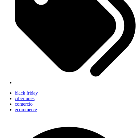
black friday
ciberlunes
comercio
ecommerce