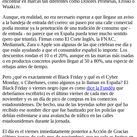
encontrar en marcas tan diferentes como Dolores Promesas, Eroski o
Wuaki.tv.
Aunque, en realidad, no era necesario esperar a que llegase un aviso
a la bandeja de entrada del correo: un paseo por una calle comercial
podía mostrar ya la penetración de una tradición de consumo que -
de entrada - no parece que en España pueda tener mucho sentido
(pero que triunfa). Firmas como El Corte Inglés, la FNAC,
Mediamark, Zara o Apple son algunas de las que celebran ese día y
que están ayudando a que el consumidor español lo importe. Los
descuentos rondan el 10 o el 20%, aunque en las marcas más osadas
o en productos concretos pueden llegan al 50 a 80%, una especie de
rebajas antes de tiempo.
Pero ¿qué es exactamente el Black Friday y qué es el Cyber
Monday, o Ciberlunes, como algunos ya lo llaman en España? El
Black Friday o viernes negro (que es como
dice la Fundéu
que
deberíamos escribirlo) es el último viernes de cada mes de
noviembre y es un día de pico de compras en los comercios
estadounidenses. De hecho, una de las leyendas sobre por qué ha
recibido ese nombre dice que fue bautizado por los policías que
debían enfrentarse a una avalancha de tráfico en las calles
estadounidenses durante la jornada.
El día es el viernes inmediatamente posterior a Acción de Gracias
(último jueves de cada mes de noviembre), que no solo es festivo en