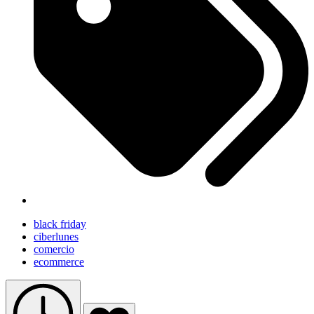
black friday
ciberlunes
comercio
ecommerce