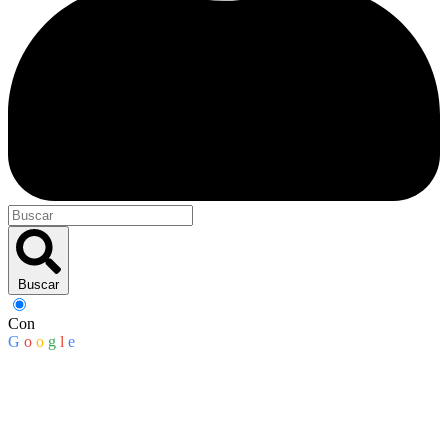
Buscar
Con
G
o
o
g
l
e