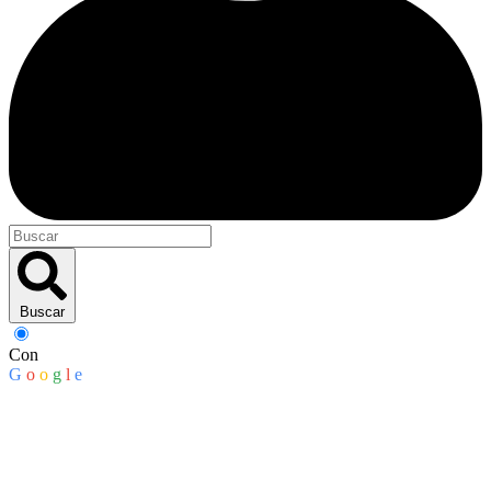
Buscar
Con
G
o
o
g
l
e