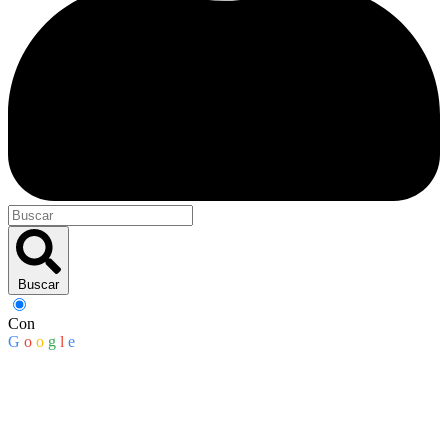
Buscar
Con
G
o
o
g
l
e