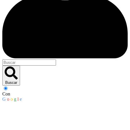
Buscar
Con
G
o
o
g
l
e