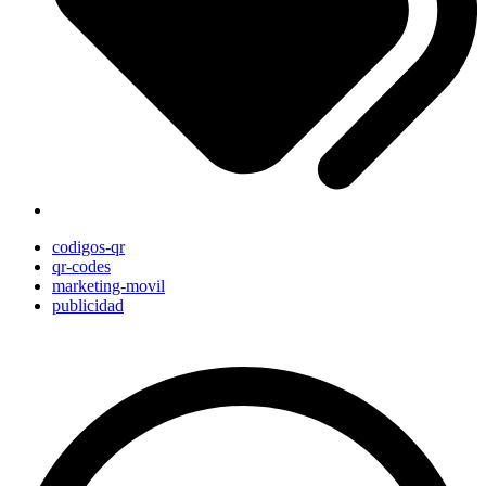
codigos-qr
qr-codes
marketing-movil
publicidad