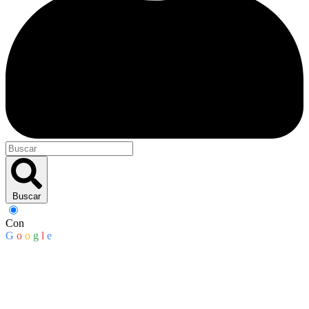
Buscar
Con
G
o
o
g
l
e