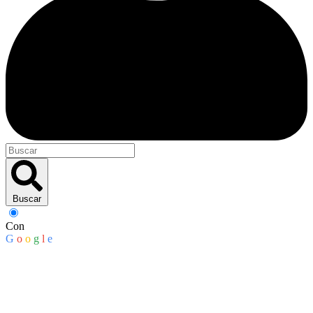
Buscar
Con
G
o
o
g
l
e