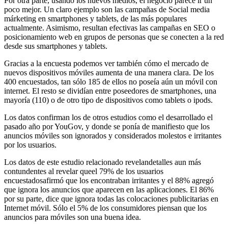
Por otra parte, usando los nuevos medios, el negocio parece ir un
poco mejor. Un claro ejemplo son las campañas de Social media
márketing en smartphones y tablets, de las más populares
actualmente. Asimismo, resultan efectivas las campañas en SEO o
posicionamiento web en grupos de personas que se conecten a la red
desde sus smartphones y tablets.
Gracias a la encuesta podemos ver también cómo el mercado de
nuevos dispositivos móviles aumenta de una manera clara. De los
400 encuestados, tan sólo 185 de ellos no poseía aún un móvil con
internet. El resto se dividían entre poseedores de smartphones, una
mayoría (110) o de otro tipo de dispositivos como tablets o ipods.
Los datos confirman los de otros estudios como el desarrollado el
pasado año por YouGov, y donde se ponía de manifiesto que los
anuncios móviles son ignorados y considerados molestos e irritantes
por los usuarios.
Los datos de este estudio relacionado revelandetalles aun más
contundentes al revelar queel 79% de los usuarios
encuestadosafirmó que los encontraban irritantes y el 88% agregó
que ignora los anuncios que aparecen en las aplicaciones. El 86%
por su parte, dice que ignora todas las colocaciones publicitarias en
Internet móvil. Sólo el 5% de los consumidores piensan que los
anuncios para móviles son una buena idea.