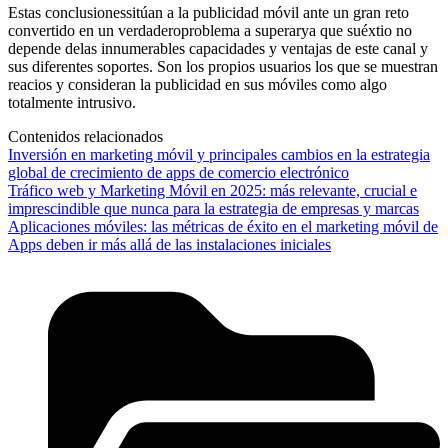
Estas conclusionessitúan a la publicidad móvil ante un gran reto
convertido en un verdaderoproblema a superarya que suéxtio no
depende delas innumerables capacidades y ventajas de este canal y
sus diferentes soportes. Son los propios usuarios los que se muestran
reacios y consideran la publicidad en sus móviles como algo
totalmente intrusivo.
Contenidos relacionados
Inversión en marketing móvil y principales cambios en la estrategia
global de crecimiento de apps de comercio electrónico
Tráfico web y Marketing Móvil en 2025: más relevante, crucial e
imprescindible que nunca para la estrategia de empresas y marcas
Aplicaciones móviles: las métricas de éxito en el marketing móvil de
Apps deben ir más allá de las instalaciones iniciales