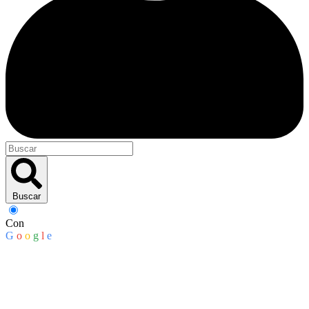
Buscar
Con
G
o
o
g
l
e