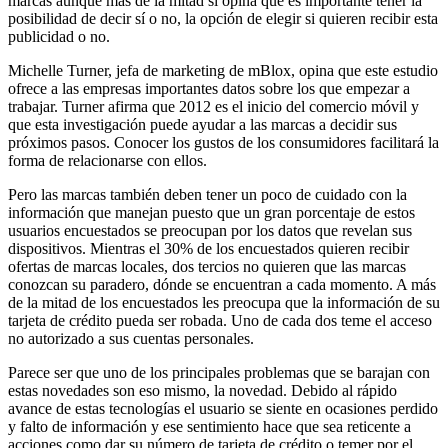
marcas aunque más de la mitad sí opina que es importante tener la
posibilidad de decir sí o no, la opción de elegir si quieren recibir esta
publicidad o no.
Michelle Turner, jefa de marketing de mBlox, opina que este estudio
ofrece a las empresas importantes datos sobre los que empezar a
trabajar. Turner afirma que 2012 es el inicio del comercio móvil y
que esta investigación puede ayudar a las marcas a decidir sus
próximos pasos. Conocer los gustos de los consumidores facilitará la
forma de relacionarse con ellos.
Pero las marcas también deben tener un poco de cuidado con la
información que manejan puesto que un gran porcentaje de estos
usuarios encuestados se preocupan por los datos que revelan sus
dispositivos. Mientras el 30% de los encuestados quieren recibir
ofertas de marcas locales, dos tercios no quieren que las marcas
conozcan su paradero, dónde se encuentran a cada momento. A más
de la mitad de los encuestados les preocupa que la información de su
tarjeta de crédito pueda ser robada. Uno de cada dos teme el acceso
no autorizado a sus cuentas personales.
Parece ser que uno de los principales problemas que se barajan con
estas novedades son eso mismo, la novedad. Debido al rápido
avance de estas tecnologías el usuario se siente en ocasiones perdido
y falto de información y ese sentimiento hace que sea reticente a
acciones como dar su número de tarjeta de crédito o temer por el