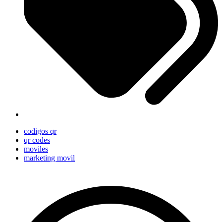
codigos qr
qr codes
moviles
marketing movil