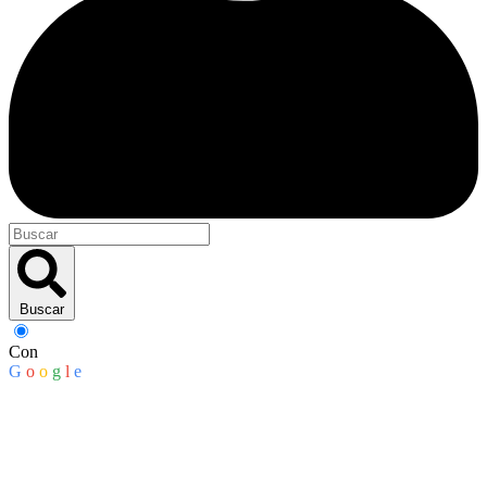
Buscar
Con
G
o
o
g
l
e