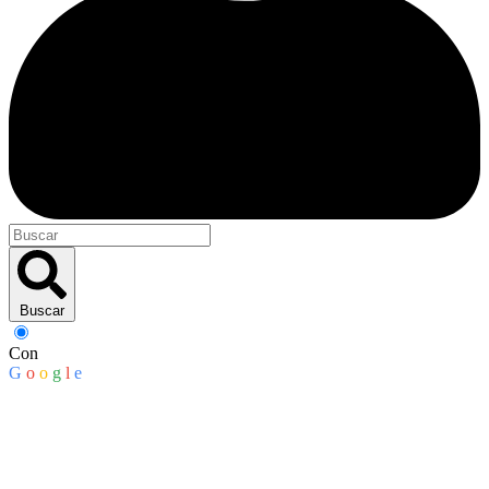
Buscar
Con
G
o
o
g
l
e