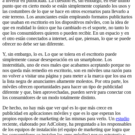
a invertir en publicidad. La cuestión es, sin embargo, en este último
punto que en cierto modo se están simplemente copiando los usos y
las costumbres de lo que se hace en otros escenarios para llevarlo a
este terreno. Los anunciantes están empleando formatos publicitarios
que usaban en escritorio en los dispositivos móviles, con la idea de
que en realidad lo único que ha cambiado es el soporte, no tanto lo
que los consumidores quieren o pueden recibir. En un espacio y en
el otro están conectados a internet, así que, piensan, lo que se puede
ofrecer no debe ser tan diferente.
Y, sin embargo, lo es. Lo que se tolera en el escritorio puede
simplemente causar desesperación en un smartphone. Los
insterstitials, uno de esos males que acabamos aceptando porque no
nos queda más remedio en escritorio, son en móviles una razón para
no volver a visitar una página y para meter a la marca que los usa en
la lista negra de anunciantes altamente molestos. Por otra parte, los
móviles ofrecen oportunidades para hacer un tipo de publicidad
diferente y que, bien aprovechadas, pueden servir para conectar con
los consumidores de un modo totalmente distinto.
De hecho, no hay más que ver qué es lo que más crece en
publicidad en aplicaciones móviles y que es lo que esperan los
propios equipos de marketing de las mismas para verlo. Un
estudio
reciente, elaborado por AdColony, ha preguntado a los responsables
de los equipos de instalación (el equipo de marketing que logra que
los consumidores se instalen las apps móviles) por su estrategia y