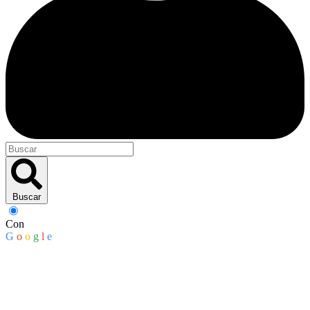
Buscar
Con
G
o
o
g
l
e