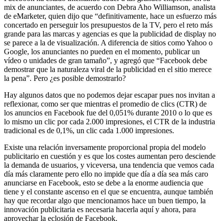
mix de anunciantes, de acuerdo con Debra Aho Williamson, analista
de eMarketer, quien dijo que “definitivamente, hace un esfuerzo más
concertado en perseguir los presupuestos de la TV, pero el reto más
grande para las marcas y agencias es que la publicidad de display no
se parece a la de visualización. A diferencia de sitios como Yahoo o
Google, los anunciantes no pueden en el momento, publicar un
vídeo o unidades de gran tamaño”, y agregó que “Facebook debe
demostrar que la naturaleza viral de la publicidad en el sitio merece
la pena”. Pero ¿es posible demostrarlo?
Hay algunos datos que no podemos dejar escapar pues nos invitan a
reflexionar, como ser que mientras el promedio de clics (CTR) de
los anuncios en Facebook fue del 0,051% durante 2010 o lo que es
lo mismo un clic por cada 2.000 impresiones, el CTR de la industria
tradicional es de 0,1%, un clic cada 1.000 impresiones.
Existe una relación inversamente proporcional propia del modelo
publicitario en cuestión y es que los costes aumentan pero desciende
la demanda de usuarios, y viceversa, una tendencia que vemos cada
día más claramente pero ello no impide que día a día sea más caro
anunciarse en Facebook, esto se debe a la enorme audiencia que
tiene y el constante ascenso en el que se encuentra, aunque también
hay que recordar algo que mencionamos hace un buen tiempo, la
innovación publicitaria es necesaria hacerla aquí y ahora, para
aprovechar la eclosión de Facebook.