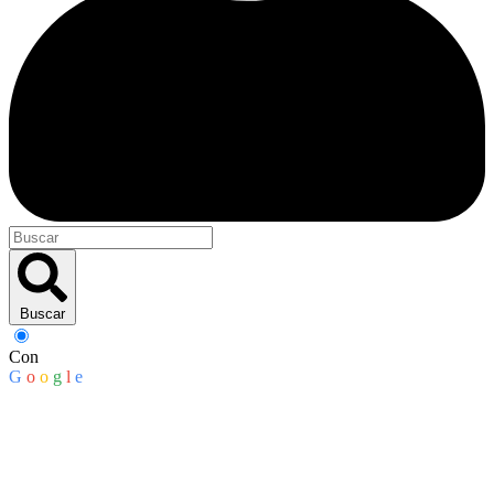
Buscar
Con
G
o
o
g
l
e