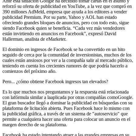
Ante esta situación Google ha decidido tomar cartas en el asunto y
reforzó su oferta de publicidad en YouTube, a la vez que compró en
390 millones AdMeld, empresa que ayuda a los editores a vender
publicidad Premium. Por su parte, Yahoo y AOL han estado
ofreciendo grandes bloques de anuncios, pero con todo esto, sigue
siendo Facebook quien se beneficia. “Cada vez más vendedores
están invirtiendo en anuncios en Facebook”, expresó David
Hallerman, analista de eMarketer.
El dominio en ingresos de Facebook se ha convertido en un hito
seguido de cerca por la comunidad de inversionistas, muchos de los
cuales están ansiosos por ver a la compañía salir al mercado público,
teniendo en cuenta los crecientes rumores de que podría hacerlo a
comienzos del próximo año.
Pero... ¿cómo obtiene Facebook ingresos tan elevados?
Es lo que muchos nos preguntamos y la respuesta está relacionada
con lafórmula similar a laaplicada por otras compañías comoGoogle.
El gran buscador llegó a dominar la publicidad en búsquedas con su
plataforma de licitación abierta. Pues Facebook hace lo mismo con
la publicidad gráfica, a través de un sistema de "autoservicio" que
permite a cualquiera hacer una oferta para colocar un anuncio en el
margen derecho de su plataforma.
Facebook ha estado intentando atraer a las grandes empresas en su