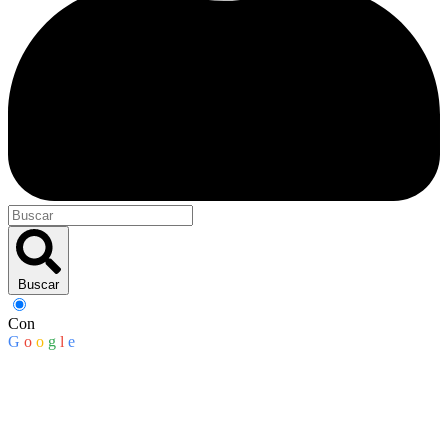
Buscar
Con
G
o
o
g
l
e