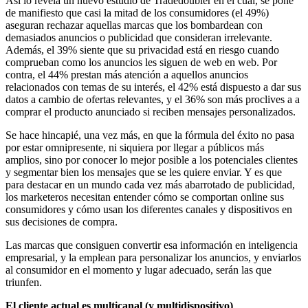
Así lo revela un nuevo estudio de Tradedoubler en el cual, se pone
de manifiesto que casi la mitad de los consumidores (el 49%)
aseguran rechazar aquellas marcas que los bombardean con
demasiados anuncios o publicidad que consideran irrelevante.
Además, el 39% siente que su privacidad está en riesgo cuando
comprueban como los anuncios les siguen de web en web. Por
contra, el 44% prestan más atención a aquellos anuncios
relacionados con temas de su interés, el 42% está dispuesto a dar sus
datos a cambio de ofertas relevantes, y el 36% son más proclives a a
comprar el producto anunciado si reciben mensajes personalizados.
Se hace hincapié, una vez más, en que la fórmula del éxito no pasa
por estar omnipresente, ni siquiera por llegar a públicos más
amplios, sino por conocer lo mejor posible a los potenciales clientes
y segmentar bien los mensajes que se les quiere enviar. Y es que
para destacar en un mundo cada vez más abarrotado de publicidad,
los marketeros necesitan entender cómo se comportan online sus
consumidores y cómo usan los diferentes canales y dispositivos en
sus decisiones de compra.
Las marcas que consiguen convertir esa información en inteligencia
empresarial, y la emplean para personalizar los anuncios, y enviarlos
al consumidor en el momento y lugar adecuado, serán las que
triunfen.
El cliente actual es multicanal (y multidispositivo)