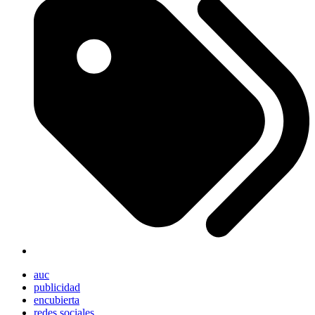
auc
publicidad
encubierta
redes sociales