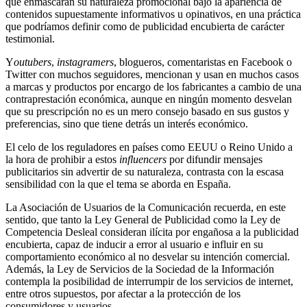
que enmascaran su naturaleza promocional bajo la apariencia de
contenidos supuestamente informativos u opinativos, en una práctica
que podríamos definir como de publicidad encubierta de carácter
testimonial.
Y
outubers
,
instagramers
, blogueros, comentaristas en Facebook o
Twitter con muchos seguidores, mencionan y usan en muchos casos
a marcas y productos por encargo de los fabricantes a cambio de una
contraprestación económica, aunque en ningún momento desvelan
que su prescripción no es un mero consejo basado en sus gustos y
preferencias, sino que tiene detrás un interés económico.
El celo de los reguladores en países como EEUU o Reino Unido a
la hora de prohibir a estos
influencers
por
difundir mensajes
publicitarios sin advertir de su naturaleza, contrasta con la escasa
sensibilidad con la que el tema se aborda en España.
La Asociación de Usuarios de la Comunicación recuerda, en este
sentido, que tanto la Ley General de Publicidad como la Ley de
Competencia Desleal consideran ilícita por engañosa a la publicidad
encubierta, capaz de inducir a error al usuario e influir en su
comportamiento económico al no desvelar su intención comercial.
Además, la Ley de Servicios de la Sociedad de la Información
contempla la posibilidad de interrumpir de los servicios de internet,
entre otros supuestos, por afectar a la protección de los
consumidores y usuarios.