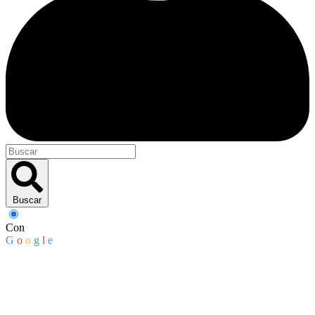
Buscar
Con
G
o
o
g
l
e