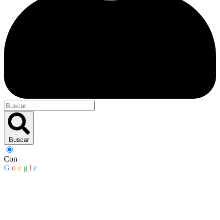
Buscar
Con
G
o
o
g
l
e