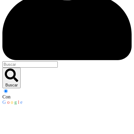
Buscar
Con
G
o
o
g
l
e