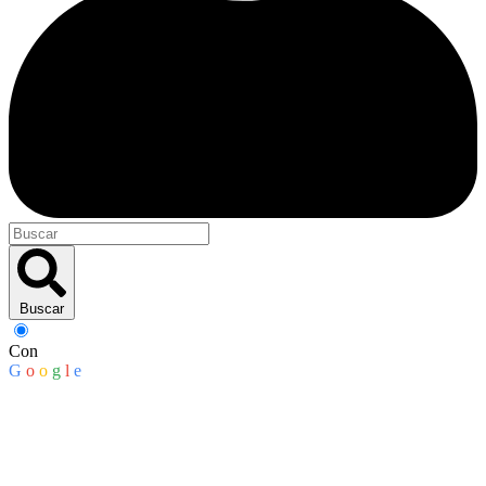
Buscar
Con
G
o
o
g
l
e