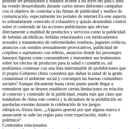
podrían ser penalizados y tratados acorde a las leyes del país.China
ha venido desarrollando durante varios meses diferentes campañas
con el objetivo de controlar a las firmas de publicidad y medios de
comunicación, especialmente los portales de internet.En este aspecto
es sobradamente conocido el exhaustivo y quizás desmedido control
sobre el contenido de las acciones publicitarias que afectan
directamente a multitud de productos y servicios como la publicidad
de bebidas alcohólicas, bebidas relacionados con medicamentos
sexuales y tratamientos de enfermedades venéreas, juguetes eróticos,
anuncios con sonidos sensualmente provocativos, publicidad de
corpiños o sujetadores con relleno, anuncios donde los personajes
famosos figuran como consumidores o transmiten sus testimonios
sobre los efectos de productos para la salud o cosméticos, así
podríamos continuar con una lista interminable de prohibiciones que
el propio Gobierno chino considera que dañan la salud de la gente,
contaminan el ambiente social y corrompen las buenas costumbres
sociales"Aunque éticamente hasta cierto punto puede llegar a
entenderse que se deseen establecer ciertas limitaciones en relación
al contexto y contenido de la publicidad, estaba más que claro que
tratándose de china este control y la dictadura de la prohibición no
quedarían exentas durante la celebración de los juegos
olímpicos.Ahora bien...¿Alguien apuesta por que alguna marca o
anunciante se salte las reglas para crear expectación, ruido y
polémica?
Contenidos relacionados