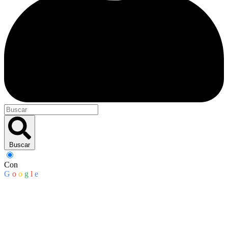
Buscar
Con
G
o
o
g
l
e