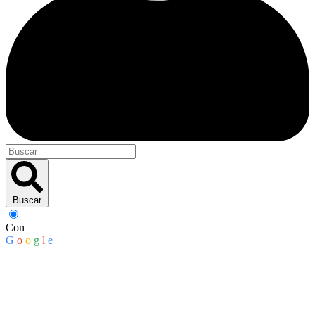
Buscar
Con
G
o
o
g
l
e