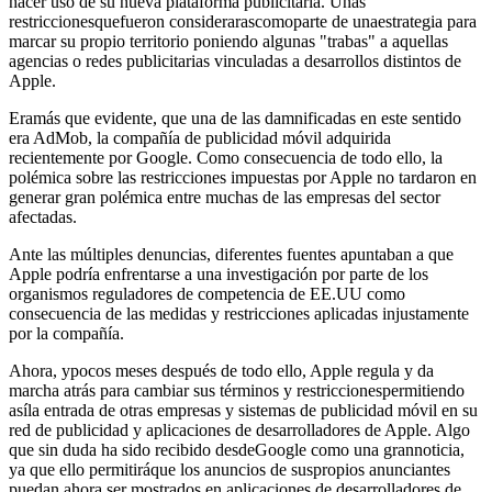
hacer uso de su nueva plataforma publicitaria. Unas
restriccionesquefueron considerarascomoparte de unaestrategia para
marcar su propio territorio poniendo algunas "trabas" a aquellas
agencias o redes publicitarias vinculadas a desarrollos distintos de
Apple.
Eramás que evidente, que una de las damnificadas en este sentido
era AdMob, la compañía de publicidad móvil adquirida
recientemente por Google. Como consecuencia de todo ello, la
polémica sobre las restricciones impuestas por Apple no tardaron en
generar gran polémica entre muchas de las empresas del sector
afectadas.
Ante las múltiples denuncias, diferentes fuentes apuntaban a que
Apple podría enfrentarse a una investigación por parte de los
organismos reguladores de competencia de EE.UU como
consecuencia de las medidas y restricciones aplicadas injustamente
por la compañía.
Ahora, ypocos meses después de todo ello, Apple regula y da
marcha atrás para cambiar sus términos y restriccionespermitiendo
asíla entrada de otras empresas y sistemas de publicidad móvil en su
red de publicidad y aplicaciones de desarrolladores de Apple. Algo
que sin duda ha sido recibido desdeGoogle como una grannoticia,
ya que ello permitiráque los anuncios de suspropios anunciantes
puedan ahora ser mostrados en aplicaciones de desarrolladores de