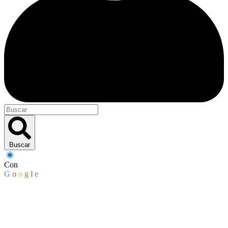
Buscar
Con
G
o
o
g
l
e