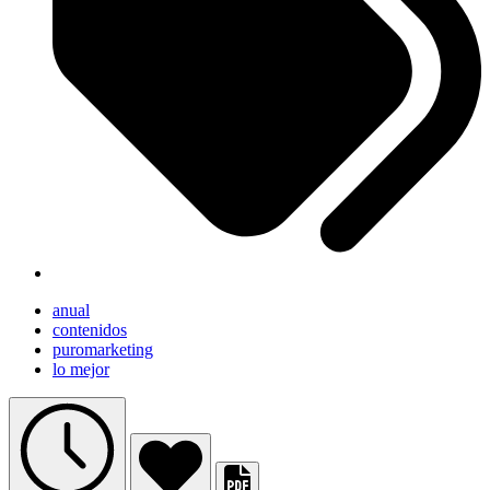
anual
contenidos
puromarketing
lo mejor