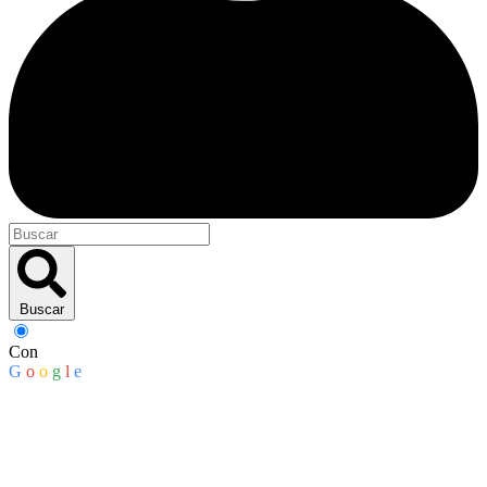
Buscar
Con
G
o
o
g
l
e